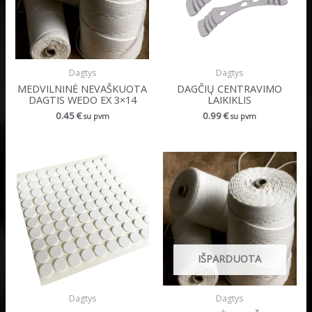
Dagtys
Dagtys
MEDVILNINĖ NEVAŠKUOTA
DAGČIŲ CENTRAVIMO
DAGTIS WEDO EX 3×14
LAIKIKLIS
0.45
€
0.99
€
su pvm
su pvm
IŠPARDUOTA
Dagtys
Dagtys