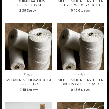
LIPDUKAI DAGTIMS
MEDVILNINĖ NEVAŠKUOTA
100VNT 10MM
DAGTIS WEDO ZG 36 EX
2.59
€
0.45
€
su pvm
su pvm
Dagtys
Dagtys
MEDVILNINĖ NEVAŠKUOTA
MEDVILNINĖ NEVAŠKUOTA
DAGTIS T24
DAGTIS WEDO EX 3×13
0.45
€
0.45
€
su pvm
su pvm