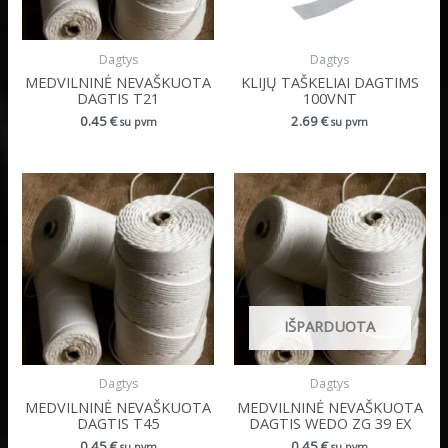
Dagtys
Dagtys
MEDVILNINĖ NEVAŠKUOTA
KLIJŲ TAŠKELIAI DAGTIMS
DAGTIS T21
100VNT
0.45
€
2.69
€
su pvm
su pvm
IŠPARDUOTA
Dagtys
Dagtys
MEDVILNINĖ NEVAŠKUOTA
MEDVILNINĖ NEVAŠKUOTA
DAGTIS T45
DAGTIS WEDO ZG 39 EX
0.45
€
0.45
€
su pvm
su pvm