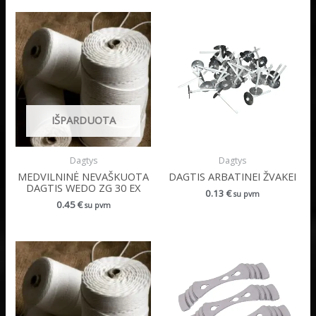
IŠPARDUOTA
Dagtys
Dagtys
MEDVILNINĖ NEVAŠKUOTA
DAGTIS ARBATINEI ŽVAKEI
DAGTIS WEDO ZG 30 EX
0.13
€
su pvm
0.45
€
su pvm