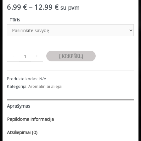
6.99
€
–
12.99
€
su pvm
Tūris
Minus
produkto
Plus
-
+
Į KREPŠELĮ
Quantity
kiekis:
Quantity
Aromatinis
Produkto kodas:
N/A
aliejus
Kategorija:
Aromatiniai aliejai
"Cigarai
ir
viskis"
Aprašymas
Papildoma informacija
Atsiliepimai (0)