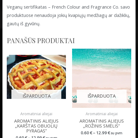
Veganų sertifikatas – French Colour and Fragrance Co. savo
produktuose nenaudoja jokių kvapiųjų medžiagų ar dažiklių,
gautų iš gyvūnų.
PANAŠŪS PRODUKTAI
IŠPARDUOTA
IŠPARDUOTA
Aromatiniai aliejai
Aromatiniai aliejai
AROMATINIS ALIEJUS
AROMATINIS ALIEJUS
„KARŠTAS OBUOLIŲ
„ROŽINIS SMĖLIS”
PYRAGAS”
0.60
€
–
12.99
€
su pvm
0.60
€
–
12.99
€