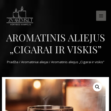
MAI
MEN
AROMATINIS ALIEJUS
„CIGARAI IR VISKIS”
Pradžia
/
Aromatiniai aliejai
/ Aromatinis aliejus „Cigarai ir viskis”