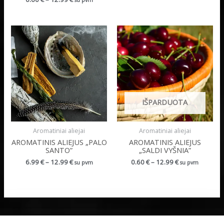
su pvm
IŠPARDUOTA
Aromatiniai aliejai
Aromatiniai aliejai
AROMATINIS ALIEJUS „PALO
AROMATINIS ALIEJUS
SANTO”
„SALDI VYŠNIA”
6.99
€
–
12.99
€
0.60
€
–
12.99
€
su pvm
su pvm