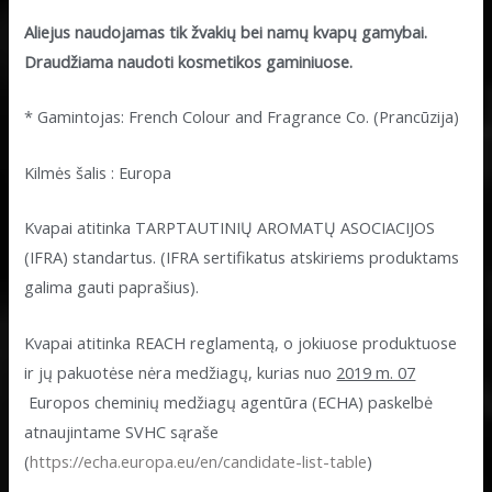
Aliejus naudojamas tik žvakių bei namų kvapų gamybai.
Draudžiama naudoti kosmetikos gaminiuose.
* Gamintojas: French Colour and Fragrance Co. (Prancūzija)
Kilmės šalis : Europa
Kvapai atitinka TARPTAUTINIŲ AROMATŲ ASOCIACIJOS
(IFRA) standartus. (IFRA sertifikatus atskiriems produktams
galima gauti paprašius).
Kvapai atitinka REACH reglamentą, o jokiuose produktuose
ir jų pakuotėse nėra medžiagų, kurias nuo
2019 m. 07
Europos cheminių medžiagų agentūra (ECHA) paskelbė
atnaujintame SVHC sąraše
(
https://echa.europa.eu/en/candidate-list-table
)