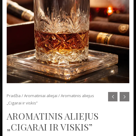
Pradžia
/
Aromatiniai aliejai
/ Aromatinis aliejus
„Cigarai ir viskis”
AROMATINIS ALIEJUS
„CIGARAI IR VISKIS”