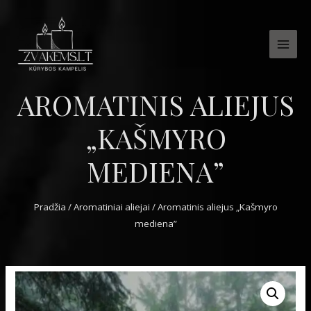
MAI
MEN
AROMATINIS ALIEJUS
„KAŠMYRO
MEDIENA”
Pradžia
/
Aromatiniai aliejai
/ Aromatinis aliejus „Kašmyro
mediena”