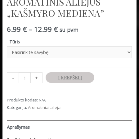
AROMATINIS ALIEJUS
„KAŠMYRO MEDIENA”
6.99
€
–
12.99
€
su pvm
Tūris
Minus
produkto
Plus
-
+
Į KREPŠELĮ
Quantity
kiekis:
Quantity
Aromatinis
Produkto kodas:
N/A
aliejus
Kategorija:
Aromatiniai aliejai
"Kašmyro
mediena"
Aprašymas