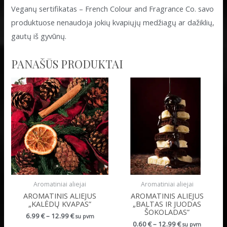
Veganų sertifikatas – French Colour and Fragrance Co. savo
produktuose nenaudoja jokių kvapiųjų medžiagų ar dažiklių,
gautų iš gyvūnų.
PANAŠŪS PRODUKTAI
Aromatiniai aliejai
Aromatiniai aliejai
AROMATINIS ALIEJUS
AROMATINIS ALIEJUS
„KALĖDŲ KVAPAS”
„BALTAS IR JUODAS
ŠOKOLADAS”
6.99
€
–
12.99
€
su pvm
0.60
€
–
12.99
€
su pvm