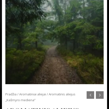
Pradžia
/
Aromatiniai aliejai
/ Aromatinis aliejus
„Kašmyro mediena”