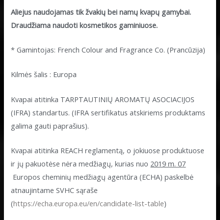
Aliejus naudojamas tik žvakių bei namų kvapų gamybai.
Draudžiama naudoti kosmetikos gaminiuose.
* Gamintojas: French Colour and Fragrance Co. (Prancūzija)
Kilmės šalis : Europa
Kvapai atitinka TARPTAUTINIŲ AROMATŲ ASOCIACIJOS
(IFRA) standartus. (IFRA sertifikatus atskiriems produktams
galima gauti paprašius).
Kvapai atitinka REACH reglamentą, o jokiuose produktuose
ir jų pakuotėse nėra medžiagų, kurias nuo
2019 m. 07
Europos cheminių medžiagų agentūra (ECHA) paskelbė
atnaujintame SVHC sąraše
(
https://echa.europa.eu/en/candidate-list-table
)