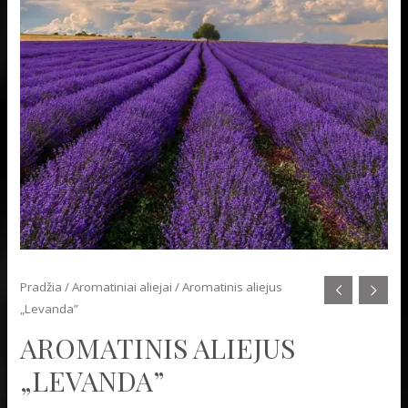
Pradžia
/
Aromatiniai aliejai
/ Aromatinis aliejus
„Levanda”
AROMATINIS ALIEJUS
„LEVANDA”