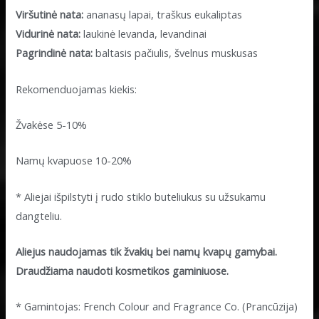
Viršutinė nata:
ananasų lapai, traškus eukaliptas
Vidurinė nata:
laukinė levanda, levandinai
Pagrindinė nata:
baltasis pačiulis, švelnus muskusas
Rekomenduojamas kiekis:
Žvakėse 5-10%
Namų kvapuose 10-20%
* Aliejai išpilstyti į rudo stiklo buteliukus su užsukamu
dangteliu.
Aliejus naudojamas tik žvakių bei namų kvapų gamybai.
Draudžiama naudoti kosmetikos gaminiuose.
* Gamintojas: French Colour and Fragrance Co. (Prancūzija)