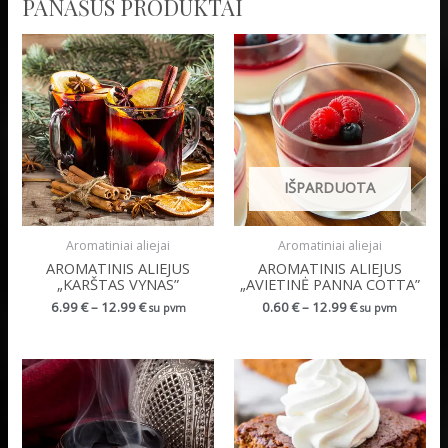
PANAŠŪS PRODUKTAI
IŠPARDUOTA
Aromatiniai aliejai
Aromatiniai aliejai
AROMATINIS ALIEJUS
AROMATINIS ALIEJUS
„KARŠTAS VYNAS”
„AVIETINĖ PANNA COTTA”
6.99
€
–
12.99
€
0.60
€
–
12.99
€
su pvm
su pvm