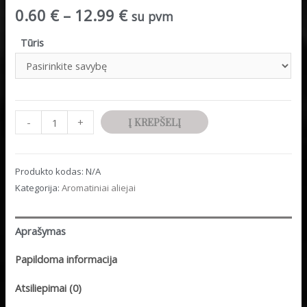
0.60
€
–
12.99
€
su pvm
Tūris
Minus
produkto
Plus
-
+
Į KREPŠELĮ
Quantity
kiekis:
Quantity
Aromatinis
Produkto kodas:
N/A
aliejus
Kategorija:
Aromatiniai aliejai
"Levanda"
Aprašymas
Papildoma informacija
Atsiliepimai (0)