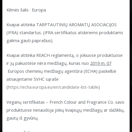
Kilmės šalis : Europa
Kvapai atitinka TARPTAUTINIŲ AROMATŲ ASOCIACIJOS
(IFRA) standartus. (IFRA sertifikatus atskiriems produktams
galima gauti paprašius).
Kvapai atitinka REACH reglamentą, o jokiuose produktuose
ir jų pakuotėse nėra medžiagų, kurias nuo
2019 m. 07
Europos cheminių medžiagų agentūra (ECHA) paskelbė
atnaujintame SVHC sąraše
(
https://echa.europa.eu/en/candidate-list-table
)
Veganų sertifikatas – French Colour and Fragrance Co. savo
produktuose nenaudoja jokių kvapiųjų medžiagų ar dažiklių,
gautų iš gyvūnų.