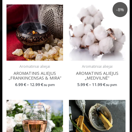
-8%
Aromatiniai aliejai
Aromatiniai aliejai
AROMATINIS ALIEJUS
AROMATINIS ALIEJUS
„FRANKINCENSAS & MIRA”
„MEDVILNĖ”
6.99
€
–
12.99
€
5.99
€
–
11.99
€
su pvm
su pvm