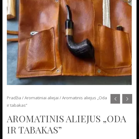
Pradžia
/
Aromatiniai aliejai
/ Aromatinis aliejus „Oda
ir tabakas”
AROMATINIS ALIEJUS „ODA
IR TABAKAS”