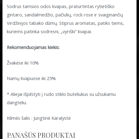
Sodrus tamsios odos kvapas, praturtintas rytietiško
gintaro, sandalmedžio, pačiulių, rock rose ir svaiginančių
Virdžinijos tabako dūmų. Stiprus aromatas, patiks tiems,
kuriems patinka sodresni, „vyriški” kvapai.
Rekomenduojamas kiekis:
Žvakėse iki 10%
Namų kvapuose iki 25%
* Aliejai išpilstyti į rudo stiklo buteliukus su užsukamu
dangteliu.
Kilmės šalis : Jungtinė Karalystė
PANAŠŪS PRODUKTAI