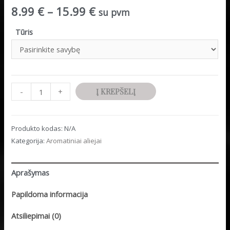
8.99
€
–
15.99
€
su pvm
Tūris
Minus
produkto
Plus
-
+
Į KREPŠELĮ
Quantity
kiekis:
Quantity
Aromatinis
Produkto kodas:
N/A
aliejus
Kategorija:
Aromatiniai aliejai
"Oda
ir
tabakas"
Aprašymas
Papildoma informacija
Atsiliepimai (0)