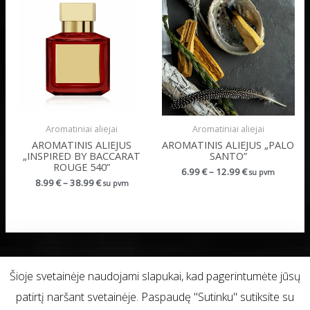
Aromatiniai aliejai
Aromatiniai aliejai
AROMATINIS ALIEJUS
AROMATINIS ALIEJUS „PALO
„INSPIRED BY BACCARAT
SANTO”
ROUGE 540”
6.99
€
–
12.99
€
su pvm
8.99
€
–
38.99
€
su pvm
Šioje svetainėje naudojami slapukai, kad pagerintumėte jūsų
Visos teisės saugomos © 2026
patirtį naršant svetainėje. Paspaudę "Sutinku" sutiksite su
Privatumo politika
Pirkimo taisyklės
Pristatymas
Kontaktai