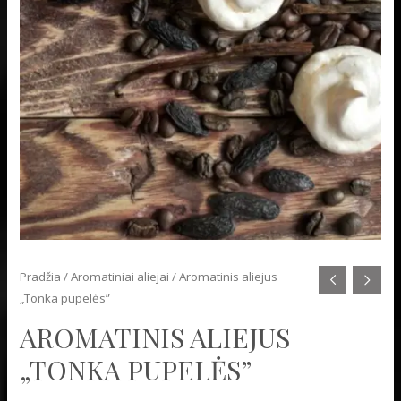
Pradžia
/
Aromatiniai aliejai
/ Aromatinis aliejus
„Tonka pupelės”
AROMATINIS ALIEJUS
„TONKA PUPELĖS”