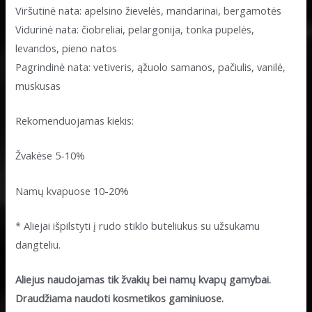
Viršutinė nata: apelsino žievelės, mandarinai, bergamotės
Vidurinė nata: čiobreliai, pelargonija, tonka pupelės,
levandos, pieno natos
Pagrindinė nata: vetiveris, ąžuolo samanos, pačiulis, vanilė,
muskusas
Rekomenduojamas kiekis:
Žvakėse 5-10%
Namų kvapuose 10-20%
* Aliejai išpilstyti į rudo stiklo buteliukus su užsukamu
dangteliu.
Aliejus naudojamas tik žvakių bei namų kvapų gamybai.
Draudžiama naudoti kosmetikos gaminiuose.