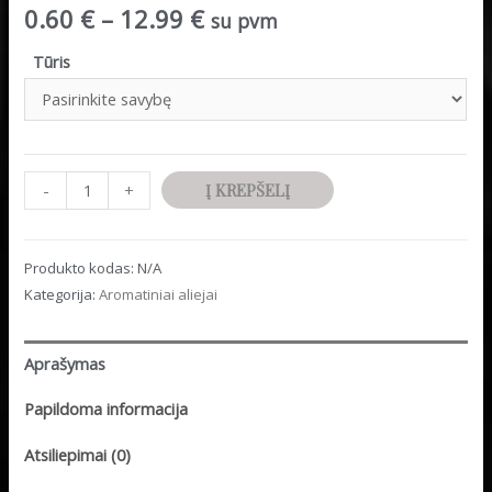
0.60
€
–
12.99
€
su pvm
Tūris
Minus
produkto
Plus
-
+
Į KREPŠELĮ
Quantity
kiekis:
Quantity
Aromatinis
Produkto kodas:
N/A
aliejus
Kategorija:
Aromatiniai aliejai
"Tonka
pupelės"
Aprašymas
Papildoma informacija
Atsiliepimai (0)