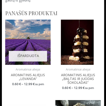
gautų iš gyvūnų.
PANAŠŪS PRODUKTAI
IŠPARDUOTA
Aromatiniai aliejai
Aromatiniai aliejai
AROMATINIS ALIEJUS
AROMATINIS ALIEJUS
„LEVANDA”
„BALTAS IR JUODAS
ŠOKOLADAS”
0.60
€
–
12.99
€
su pvm
0.60
€
–
12.99
€
su pvm