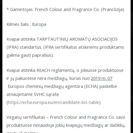
* Gamintojas: French Colour and Fragrance Co. (Prancūzija)
Kilmės šalis : Europa
Kvapai atitinka TARPTAUTINIŲ AROMATŲ ASOCIACIJOS
(IFRA) standartus. (IFRA sertifikatus atskiriems produktams
galima gauti paprašius).
Kvapai atitinka REACH reglamentą, o jokiuose produktuose
ir jų pakuotėse nėra medžiagų, kurias nuo
2019 m. 07
Europos cheminių medžiagų agentūra (ECHA) paskelbė
atnaujintame SVHC sąraše
(
https://echa.europa.eu/en/candidate-list-table
)
Veganų sertifikatas – French Colour and Fragrance Co. savo
produktuose nenaudoja jokių kvapiųjų medžiagų ar dažiklių,