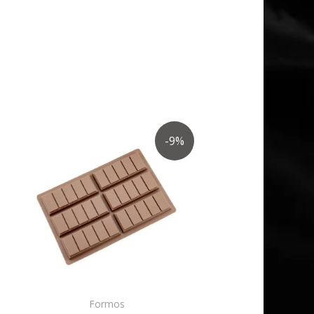
-9%
Formos