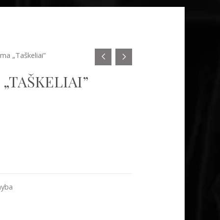
rma „Taškeliai”
„TAŠKELIAI”
myba