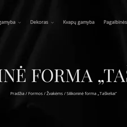
 gamyba
Dekoras
Kvapų gamyba
Pagalbinė
INĖ FORMA „TA
Pradžia
/
Formos
/
Žvakėms
/ Silikoninė forma „Taškeliai”