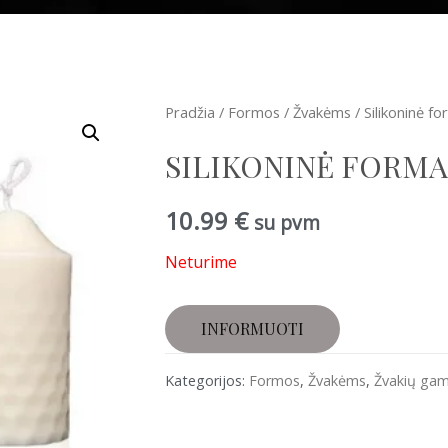
Pradžia
/
Formos
/
Žvakėms
/ Silikoninė fo
SILIKONINĖ FORMA 
10.99
€
su pvm
Neturime
Kategorijos:
Formos
,
Žvakėms
,
Žvakių ga