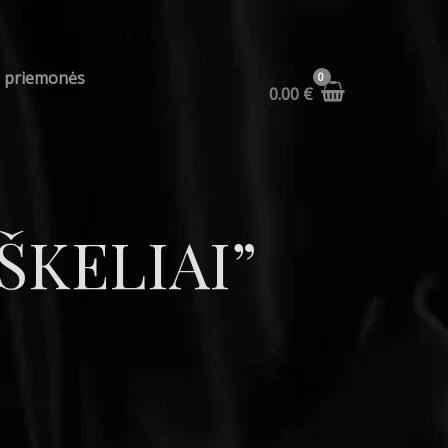
s priemonės
0.00
€
ŠKELIAI”